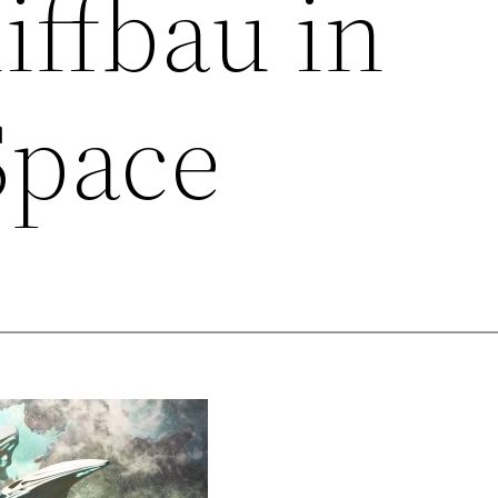
ffbau in
Space