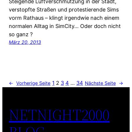
Steigende Luftverschmutzung in der Stadt,
verstopfte Straßen und protestierende Sims
vorm Rathaus – klingt irgendwie nach einem
normalen Alltag in SimCity… Oder doch nicht
so ganz ?
März 20, 2013
1
2
3
4
…
34
←
Vorherige Seite
Nächste Seite
→
NETNIGHT2000