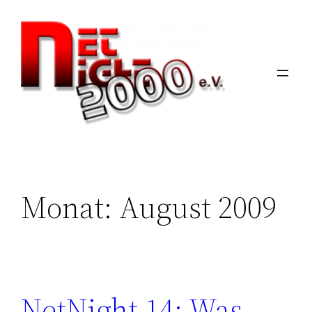
Zum
Inhalt
springen
Monat:
August 2009
NetNight 14: Was