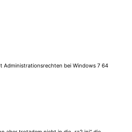
it Administrationsrechten bei Windows 7 64
 aber trotzdem nicht in die „ra2.ini“ die