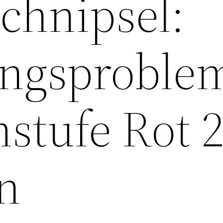
chnipsel:
ungsproble
stufe Rot 
en