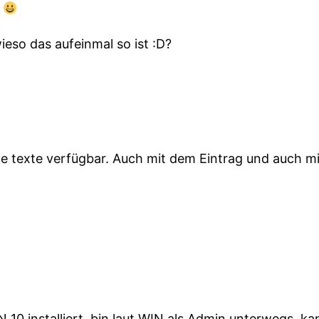
a
ieso das aufeinmal so ist :D?
e texte verfügbar. Auch mit dem Eintrag und auch m
10 installiert, bin laut WIN als Admin unterwegs, kann