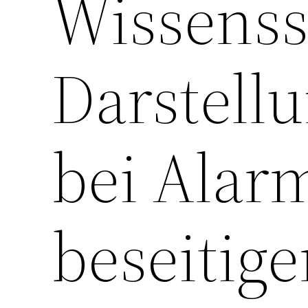
Wissenss
Darstell
bei Alarm
beseitig