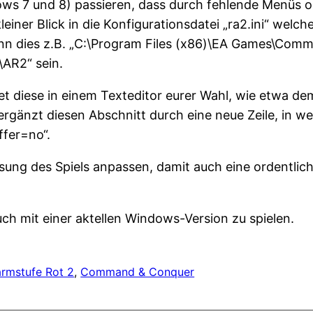
ws 7 und 8) passieren, dass durch fehlende Menüs o
kleiner Blick in die Konfigurationsdatei „ra2.ini“ welc
 kann dies z.B. „C:\Program Files (x86)\EA Games\Com
AR2“ sein.
et diese in einem Texteditor eurer Wahl, wie etwa de
ergänzt diesen Abschnitt durch eine neue Zeile, in we
ffer=no“.
ung des Spiels anpassen, damit auch eine ordentliche
 auch mit einer aktellen Windows-Version zu spielen.
armstufe Rot 2
, 
Command & Conquer