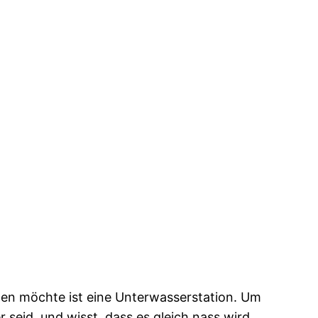
len möchte ist eine Unterwasserstation. Um
 seid, und wisst, dass es gleich nass wird,